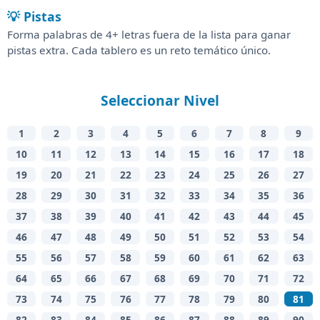
💡 Pistas
Forma palabras de 4+ letras fuera de la lista para ganar
pistas extra. Cada tablero es un reto temático único.
Seleccionar Nivel
1
2
3
4
5
6
7
8
9
10
11
12
13
14
15
16
17
18
19
20
21
22
23
24
25
26
27
28
29
30
31
32
33
34
35
36
37
38
39
40
41
42
43
44
45
46
47
48
49
50
51
52
53
54
55
56
57
58
59
60
61
62
63
64
65
66
67
68
69
70
71
72
73
74
75
76
77
78
79
80
81
82
83
84
85
86
87
88
89
90