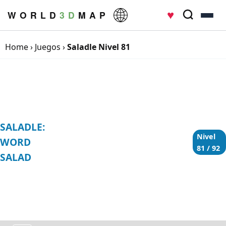
♥
W O R L D
3 D
M A P
Home
›
Juegos
›
Saladle Nivel 81
SALADLE:
Nivel
WORD
81 / 92
SALAD