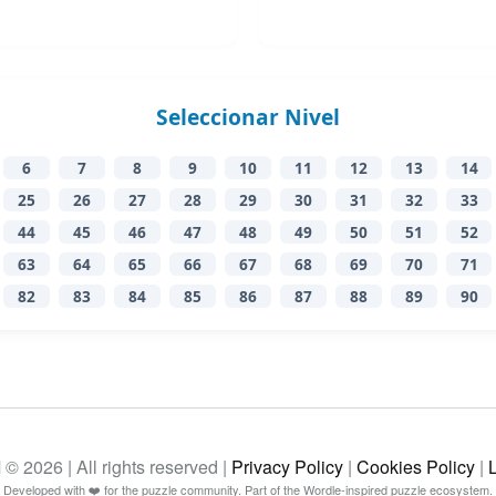
Seleccionar Nivel
6
7
8
9
10
11
12
13
14
25
26
27
28
29
30
31
32
33
44
45
46
47
48
49
50
51
52
63
64
65
66
67
68
69
70
71
82
83
84
85
86
87
88
89
90
26 | All rights reserved |
Privacy Policy
|
Cookies Policy
|
Developed with ❤️ for the puzzle community. Part of the Wordle-inspired puzzle ecosystem.