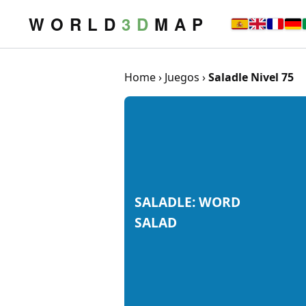
W O R L D
3 D
M A P
Home
›
Juegos
›
Saladle Nivel 75
SALADLE: WORD
SALAD