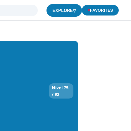
EXPLORE
▽
♥
FAVORITES
Nivel 75
/ 92