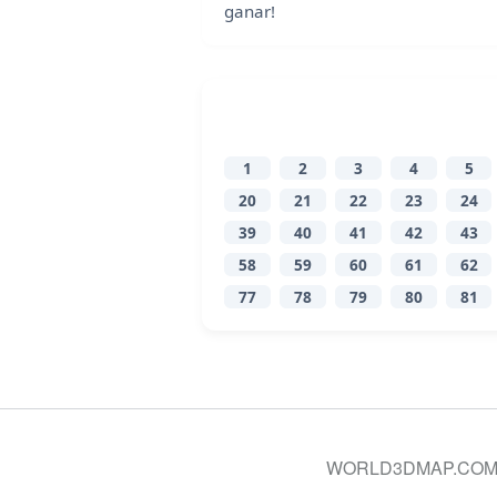
ganar!
1
2
3
4
5
20
21
22
23
24
39
40
41
42
43
58
59
60
61
62
77
78
79
80
81
WORLD3DMAP.COM © 20