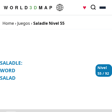
♥
W O R L D
3 D
M A P
Home
›
Juegos
›
Saladle Nivel 55
SALADLE:
Nivel
WORD
55 / 92
SALAD