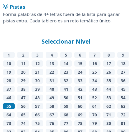
💡 Pistas
Forma palabras de 4+ letras fuera de la lista para ganar
pistas extra. Cada tablero es un reto temático único.
Seleccionar Nivel
1
2
3
4
5
6
7
8
9
10
11
12
13
14
15
16
17
18
19
20
21
22
23
24
25
26
27
28
29
30
31
32
33
34
35
36
37
38
39
40
41
42
43
44
45
46
47
48
49
50
51
52
53
54
55
56
57
58
59
60
61
62
63
64
65
66
67
68
69
70
71
72
73
74
75
76
77
78
79
80
81
82
83
84
85
86
87
88
89
90