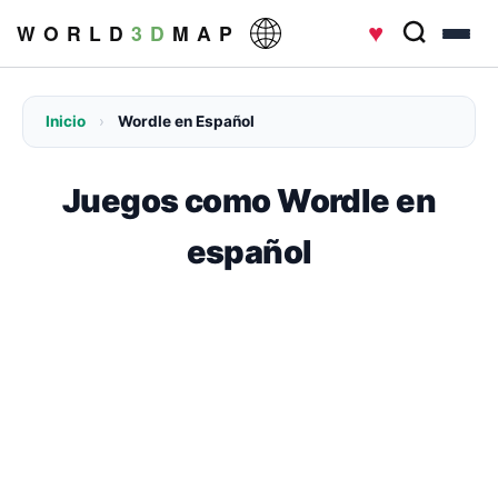
♥
W O R L D
3 D
M A P
Inicio
›
Wordle en Español
Juegos como Wordle en
español