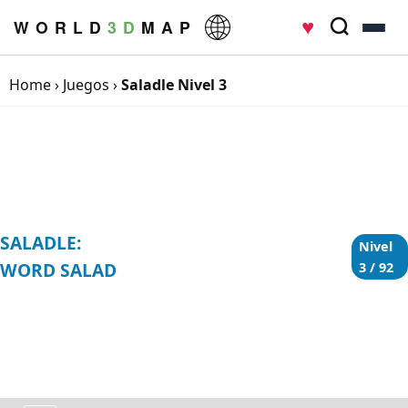
♥
W O R L D
3 D
M A P
Home
›
Juegos
›
Saladle Nivel 3
SALADLE:
Nivel
WORD SALAD
3 / 92