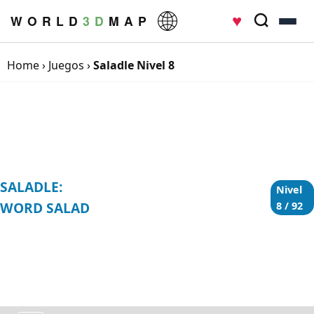
♥
W O R L D
3 D
M A P
Home
›
Juegos
›
Saladle Nivel 8
SALADLE:
Nivel
WORD SALAD
8 / 92