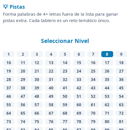
💡 Pistas
Forma palabras de 4+ letras fuera de la lista para ganar
pistas extra. Cada tablero es un reto temático único.
Seleccionar Nivel
1
2
3
4
5
6
7
8
9
10
11
12
13
14
15
16
17
18
19
20
21
22
23
24
25
26
27
28
29
30
31
32
33
34
35
36
37
38
39
40
41
42
43
44
45
46
47
48
49
50
51
52
53
54
55
56
57
58
59
60
61
62
63
64
65
66
67
68
69
70
71
72
73
74
75
76
77
78
79
80
81
82
83
84
85
86
87
88
89
90