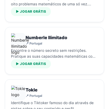
oito problemas matemáticos de uma só vez.…
▶ JOGAR GRÁTIS
Numberle Ilimitado
📍 Portugal
Encontre o número secreto sem restrições.
Pratique as suas capacidades matemáticas com
tentativas ilimitadas.…
▶ JOGAR GRÁTIS
Tokle
📍 Portugal
Identifique o Tiktoker famoso do dia através de
pistas sobre o seu conteúdo e perfil.…