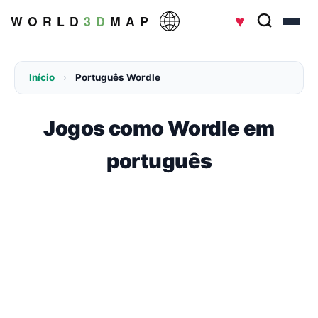
♥
W O R L D
3 D
M A P
Início
›
Português Wordle
Jogos como Wordle em
português