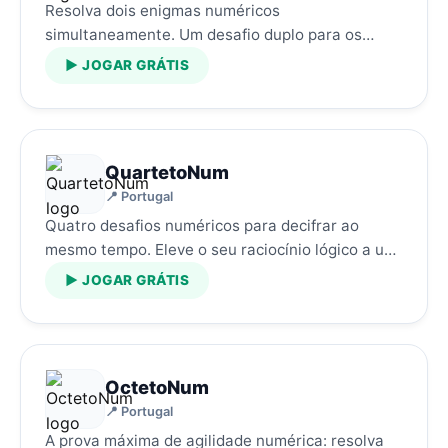
Resolva dois enigmas numéricos
simultaneamente. Um desafio duplo para os
amantes da matemática.…
▶ JOGAR GRÁTIS
QuartetoNum
📍 Portugal
Quatro desafios numéricos para decifrar ao
mesmo tempo. Eleve o seu raciocínio lógico a um
novo patamar.…
▶ JOGAR GRÁTIS
OctetoNum
📍 Portugal
A prova máxima de agilidade numérica: resolva