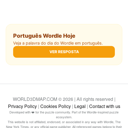
Português Wordle Hoje
Veja a palavra do dia do Wordle em português.
VER RESPOSTA
WORLD3DMAP.COM © 2026 | All rights reserved |
Privacy Policy
|
Cookies Policy
|
Legal
|
Contact with us
Developed with ❤️ for the puzzle community. Part of the Wordle-inspired puzzle
ecosystem.
This website is not affiliated, endorsed, or associated in any way with Wordle, The
New York Times, or any official game publisher. All referenced games belong to their