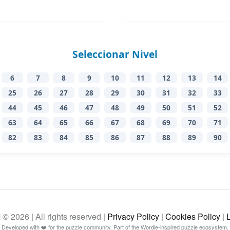
Seleccionar Nivel
6
7
8
9
10
11
12
13
14
25
26
27
28
29
30
31
32
33
44
45
46
47
48
49
50
51
52
63
64
65
66
67
68
69
70
71
82
83
84
85
86
87
88
89
90
26 | All rights reserved |
Privacy Policy
|
Cookies Policy
|
Developed with ❤️ for the puzzle community. Part of the Wordle-inspired puzzle ecosystem.