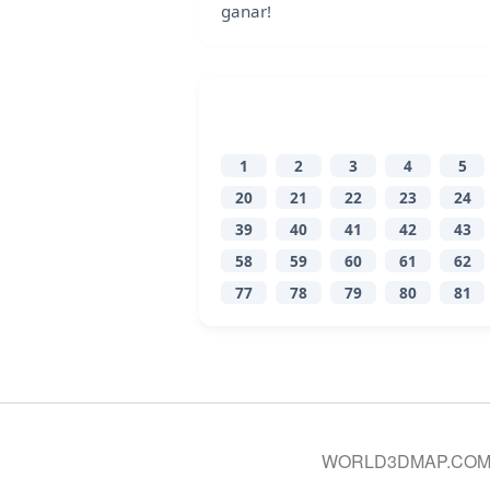
ganar!
1
2
3
4
5
20
21
22
23
24
39
40
41
42
43
58
59
60
61
62
77
78
79
80
81
WORLD3DMAP.COM © 20