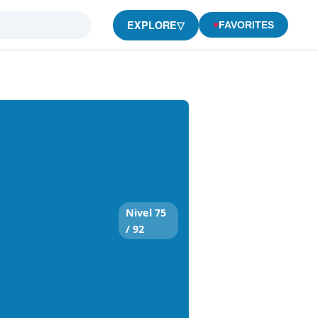
EXPLORE
▽
♥
FAVORITES
Nivel 75
/ 92