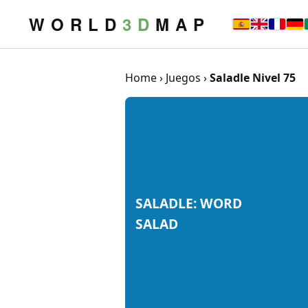
W O R L D
3 D
M A P
Home
›
Juegos
›
Saladle Nivel 75
SALADLE: WORD
SALAD