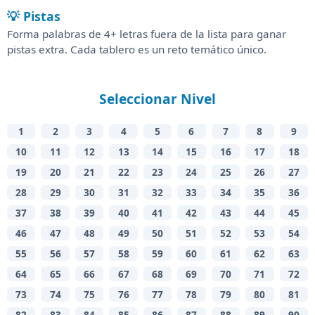
💡 Pistas
Forma palabras de 4+ letras fuera de la lista para ganar
pistas extra. Cada tablero es un reto temático único.
Seleccionar Nivel
1
2
3
4
5
6
7
8
9
10
11
12
13
14
15
16
17
18
19
20
21
22
23
24
25
26
27
28
29
30
31
32
33
34
35
36
37
38
39
40
41
42
43
44
45
46
47
48
49
50
51
52
53
54
55
56
57
58
59
60
61
62
63
64
65
66
67
68
69
70
71
72
73
74
75
76
77
78
79
80
81
82
83
84
85
86
87
88
89
90