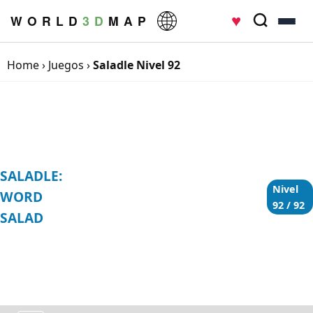
♥
W O R L D
3 D
M A P
Home
›
Juegos
›
Saladle Nivel 92
SALADLE:
Nivel
WORD
92 / 92
SALAD