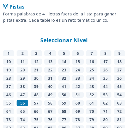
💡 Pistas
Forma palabras de 4+ letras fuera de la lista para ganar
pistas extra. Cada tablero es un reto temático único.
Seleccionar Nivel
1
2
3
4
5
6
7
8
9
10
11
12
13
14
15
16
17
18
19
20
21
22
23
24
25
26
27
28
29
30
31
32
33
34
35
36
37
38
39
40
41
42
43
44
45
46
47
48
49
50
51
52
53
54
55
56
57
58
59
60
61
62
63
64
65
66
67
68
69
70
71
72
73
74
75
76
77
78
79
80
81
82
83
84
85
86
87
88
89
90