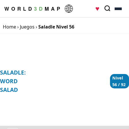
♥
W O R L D
3 D
M A P
Home
›
Juegos
›
Saladle Nivel 56
SALADLE:
Nivel
WORD
56 / 92
SALAD