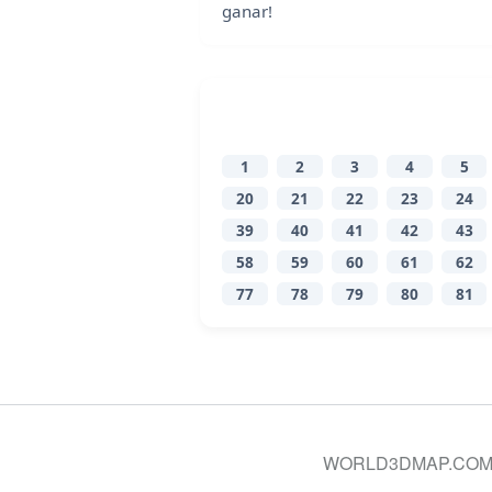
ganar!
1
2
3
4
5
20
21
22
23
24
39
40
41
42
43
58
59
60
61
62
77
78
79
80
81
WORLD3DMAP.COM © 20