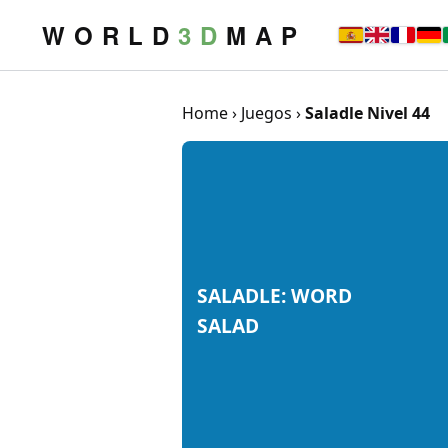
W O R L D
3 D
M A P
Home
›
Juegos
›
Saladle Nivel 44
SALADLE: WORD
SALAD