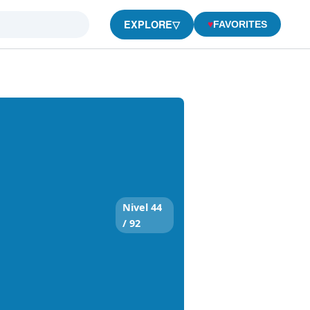
EXPLORE
▽
♥
FAVORITES
Nivel 44
/ 92