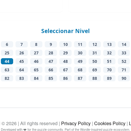
Seleccionar Nivel
6
7
8
9
10
11
12
13
14
25
26
27
28
29
30
31
32
33
44
45
46
47
48
49
50
51
52
63
64
65
66
67
68
69
70
71
82
83
84
85
86
87
88
89
90
26 | All rights reserved |
Privacy Policy
|
Cookies Policy
|
Developed with ❤️ for the puzzle community. Part of the Wordle-inspired puzzle ecosystem.