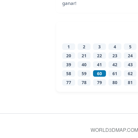
ganar!
1
2
3
4
5
20
21
22
23
24
39
40
41
42
43
58
59
60
61
62
77
78
79
80
81
WORLD3DMAP.COM © 20