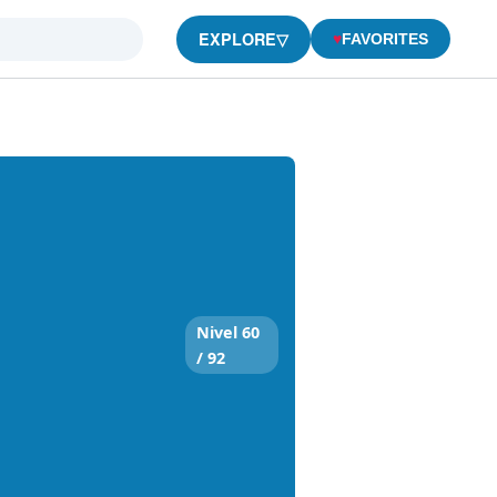
EXPLORE
▽
♥
FAVORITES
Nivel 60
/ 92