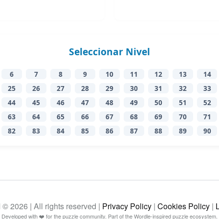
Seleccionar Nivel
6
7
8
9
10
11
12
13
14
25
26
27
28
29
30
31
32
33
44
45
46
47
48
49
50
51
52
63
64
65
66
67
68
69
70
71
82
83
84
85
86
87
88
89
90
26 | All rights reserved |
Privacy Policy
|
Cookies Policy
|
Developed with ❤️ for the puzzle community. Part of the Wordle-inspired puzzle ecosystem.