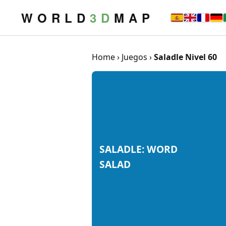
W O R L D
3 D
M A P
Home
›
Juegos
›
Saladle Nivel 60
SALADLE: WORD
SALAD