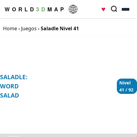
♥
W O R L D
3 D
M A P
Home
›
Juegos
›
Saladle Nivel 41
SALADLE:
Nivel
WORD
41 / 92
SALAD