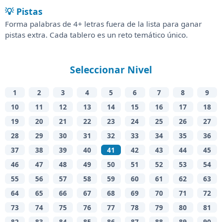
💡 Pistas
Forma palabras de 4+ letras fuera de la lista para ganar
pistas extra. Cada tablero es un reto temático único.
Seleccionar Nivel
1
2
3
4
5
6
7
8
9
10
11
12
13
14
15
16
17
18
19
20
21
22
23
24
25
26
27
28
29
30
31
32
33
34
35
36
37
38
39
40
41
42
43
44
45
46
47
48
49
50
51
52
53
54
55
56
57
58
59
60
61
62
63
64
65
66
67
68
69
70
71
72
73
74
75
76
77
78
79
80
81
82
83
84
85
86
87
88
89
90