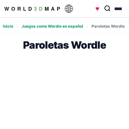
♥
W O R L D
3 D
M A P
Inicio
›
Juegos como Wordle en español
›
Paroletas Wordle
Paroletas Wordle