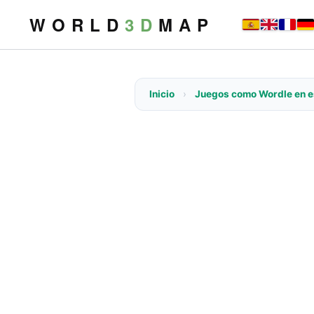
W O R L D
3 D
M A P
Inicio
›
Juegos como Wordle en e