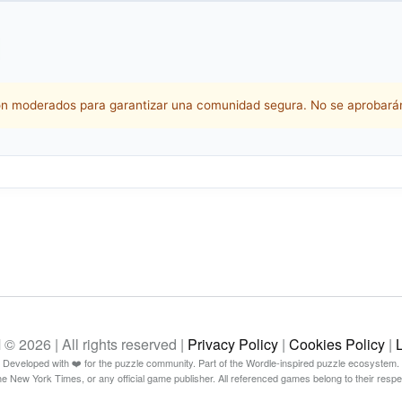
n moderados para garantizar una comunidad segura. No se aprobarán
26 | All rights reserved |
Privacy Policy
|
Cookies Policy
|
Developed with ❤️ for the puzzle community. Part of the Wordle-inspired puzzle ecosystem.
The New York Times, or any official game publisher. All referenced games belong to their resp