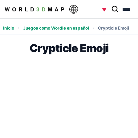
♥
W O R L D
3 D
M A P
Inicio
›
Juegos como Wordle en español
›
Crypticle Emoji
Crypticle Emoji