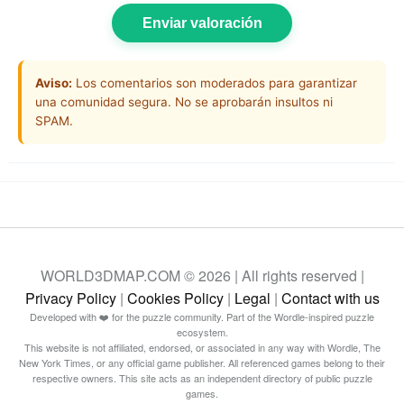
Enviar valoración
Aviso:
Los comentarios son moderados para garantizar
una comunidad segura. No se aprobarán insultos ni
SPAM.
WORLD3DMAP.COM © 2026 | All rights reserved |
Privacy Policy
|
Cookies Policy
|
Legal
|
Contact with us
Developed with ❤️ for the puzzle community. Part of the Wordle-inspired puzzle
ecosystem.
This website is not affiliated, endorsed, or associated in any way with Wordle, The
New York Times, or any official game publisher. All referenced games belong to their
respective owners. This site acts as an independent directory of public puzzle
games.