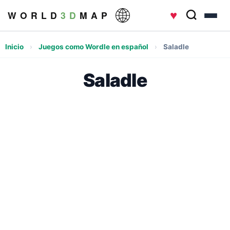
♥
W O R L D
3 D
M A P
Inicio
›
Juegos como Wordle en español
›
Saladle
Saladle