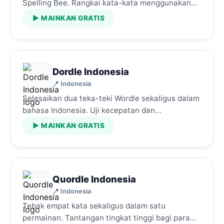
Spelling Bee. Rangkai kata-kata menggunakan
huruf-huruf pada kelopak bunga.…
▶ MAINKAN GRATIS
Dordle Indonesia
📍 Indonesia
Selesaikan dua teka-teki Wordle sekaligus dalam
bahasa Indonesia. Uji kecepatan dan
perbendaharaan kata Anda.…
▶ MAINKAN GRATIS
Quordle Indonesia
📍 Indonesia
Tebak empat kata sekaligus dalam satu
permainan. Tantangan tingkat tinggi bagi para