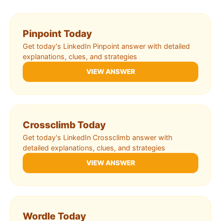
Pinpoint Today
Get today's LinkedIn Pinpoint answer with detailed
explanations, clues, and strategies
VIEW ANSWER
Crossclimb Today
Get today's LinkedIn Crossclimb answer with
detailed explanations, clues, and strategies
VIEW ANSWER
Wordle Today