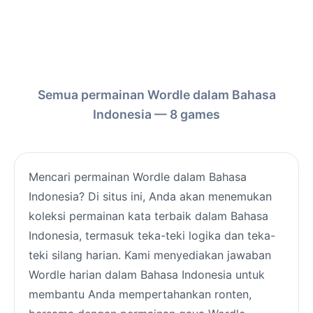
Semua permainan Wordle dalam Bahasa
Indonesia — 8 games
Mencari permainan Wordle dalam Bahasa
Indonesia? Di situs ini, Anda akan menemukan
koleksi permainan kata terbaik dalam Bahasa
Indonesia, termasuk teka-teki logika dan teka-
teki silang harian. Kami menyediakan jawaban
Wordle harian dalam Bahasa Indonesia untuk
membantu Anda mempertahankan ronten,