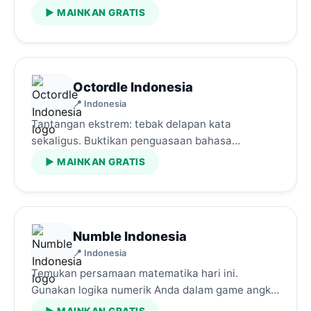
ahli bahasa Indonesia.…
▶ MAINKAN GRATIS
Octordle Indonesia
📍 Indonesia
Tantangan ekstrem: tebak delapan kata
sekaligus. Buktikan penguasaan bahasa
Indonesia Anda di level tertinggi.…
▶ MAINKAN GRATIS
Numble Indonesia
📍 Indonesia
Temukan persamaan matematika hari ini.
Gunakan logika numerik Anda dalam game angka
populer versi Indonesia.…