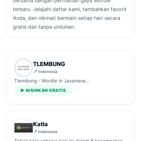
bersama dengan permainan gaya Wordle
terbaru. Jelajahi daftar kami, tambahkan favorit
Anda, dan nikmati bermain setiap hari secara
gratis dan tanpa unduhan.
TLEMBUNG
📍 Indonesia
Tlembung - Wordle in Javanese…
▶ MAINKAN GRATIS
Katla
📍 Indonesia
Tebak kata rahasia hari ini dalam 6 kesempatan.