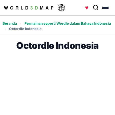
♥
W O R L D
3 D
M A P
Beranda
›
Permainan seperti Wordle dalam Bahasa Indonesia
›
Octordle Indonesia
Octordle Indonesia