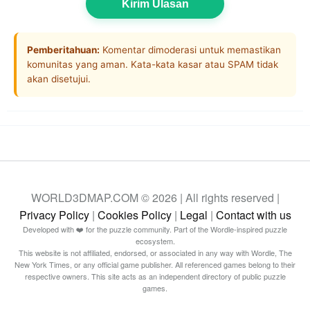
Kirim Ulasan
Pemberitahuan:
Komentar dimoderasi untuk memastikan
komunitas yang aman. Kata-kata kasar atau SPAM tidak
akan disetujui.
WORLD3DMAP.COM © 2026 | All rights reserved |
Privacy Policy
|
Cookies Policy
|
Legal
|
Contact with us
Developed with ❤️ for the puzzle community. Part of the Wordle-inspired puzzle
ecosystem.
This website is not affiliated, endorsed, or associated in any way with Wordle, The
New York Times, or any official game publisher. All referenced games belong to their
respective owners. This site acts as an independent directory of public puzzle
games.