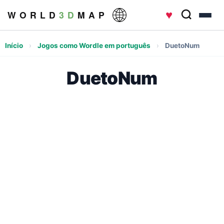
♥
W O R L D
3 D
M A P
Início
›
Jogos como Wordle em português
›
DuetoNum
DuetoNum