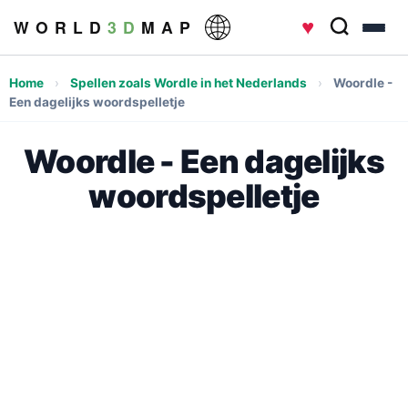
♥
W O R L D
3 D
M A P
Home
›
Spellen zoals Wordle in het Nederlands
›
Woordle -
Een dagelijks woordspelletje
Woordle - Een dagelijks
woordspelletje