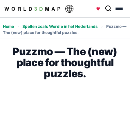
♥
W O R L D
3 D
M A P
Home
›
Spellen zoals Wordle in het Nederlands
›
Puzzmo —
The (new) place for thoughtful puzzles.
Puzzmo — The (new)
place for thoughtful
puzzles.