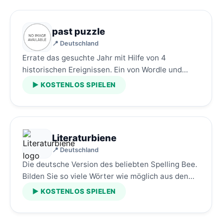
past puzzle
📍 Deutschland
Errate das gesuchte Jahr mit Hilfe von 4
historischen Ereignissen. Ein von Wordle und
Geschichte inspiriertes Spiel.…
▶ KOSTENLOS SPIELEN
Literaturbiene
📍 Deutschland
Die deutsche Version des beliebten Spelling Bee.
Bilden Sie so viele Wörter wie möglich aus den
vorgegebenen Buchstaben.…
▶ KOSTENLOS SPIELEN