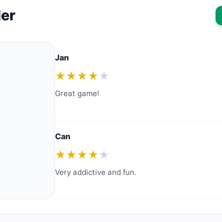
ler
Jan
★★★★
★
Great game!
Can
★★★★
★
Very addictive and fun.