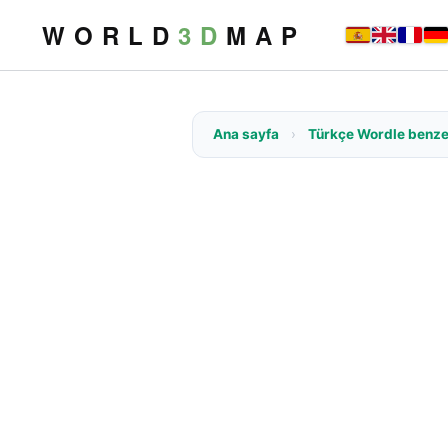
W O R L D
3 D
M A P
Ana sayfa
›
Türkçe Wordle benze