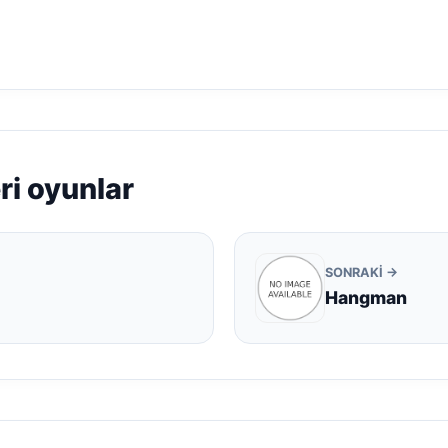
i oyunlar
SONRAKI →
Hangman