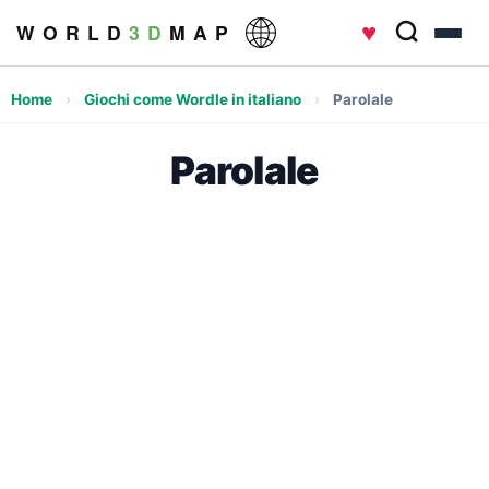
♥
W O R L D
3 D
M A P
Home
›
Giochi come Wordle in italiano
›
Parolale
Parolale