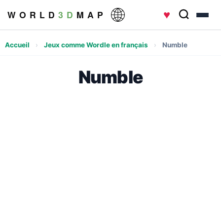
♥
W O R L D
3 D
M A P
Accueil
›
Jeux comme Wordle en français
›
Numble
Numble