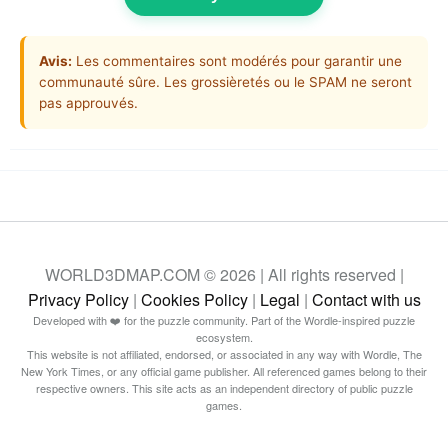
Avis:
Les commentaires sont modérés pour garantir une
communauté sûre. Les grossièretés ou le SPAM ne seront
pas approuvés.
WORLD3DMAP.COM © 2026 | All rights reserved |
Privacy Policy
|
Cookies Policy
|
Legal
|
Contact with us
Developed with ❤️ for the puzzle community. Part of the Wordle-inspired puzzle
ecosystem.
This website is not affiliated, endorsed, or associated in any way with Wordle, The
New York Times, or any official game publisher. All referenced games belong to their
respective owners. This site acts as an independent directory of public puzzle
games.