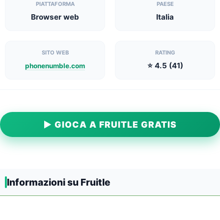
PIATTAFORMA
PAESE
Browser web
Italia
SITO WEB
RATING
⭐ 4.5 (41)
phonenumble.com
▶ GIOCA A FRUITLE GRATIS
Informazioni su Fruitle